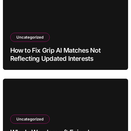
Uncategorized
How to Fix Grip AI Matches Not
Reflecting Updated Interests
Uncategorized