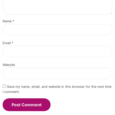
Name
*
Email
*
Website
Save my name, email, and website in this browser for the next time
I comment.