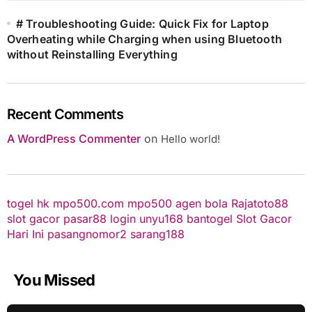
# Troubleshooting Guide: Quick Fix for Laptop
Overheating while Charging when using Bluetooth
without Reinstalling Everything
Recent Comments
A WordPress Commenter
on
Hello world!
togel hk
mpo500.com
mpo500
agen bola
Rajatoto88
slot gacor
pasar88 login
unyu168
bantogel
Slot Gacor
Hari Ini
pasangnomor2
sarang188
You Missed